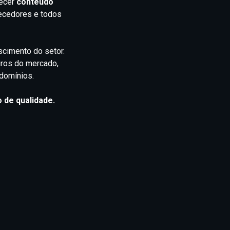
recer
conteúdo
necedores e todos
scimento do setor.
iros do mercado,
ndomínios.
 de qualidade.