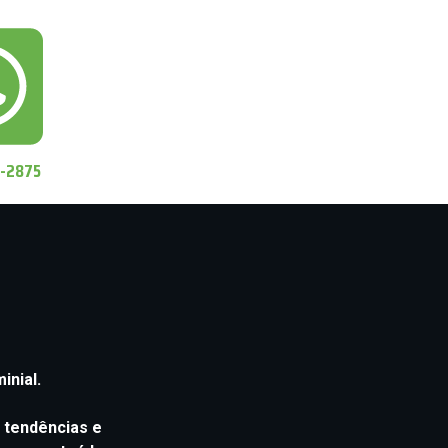
7-2875
inial.
, tendências e